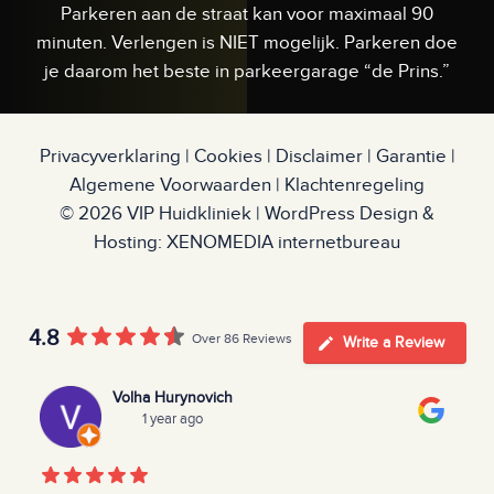
Parkeren aan de straat kan voor maximaal 90
minuten. Verlengen is NIET mogelijk. Parkeren doe
je daarom het beste in parkeergarage “de Prins.”
Privacyverklaring
|
Cookies
|
Disclaimer
|
Garantie
|
Algemene Voorwaarden
|
Klachtenregeling
© 2026
VIP Huidkliniek
|
WordPress Design &
Hosting: XENOMEDIA internetbureau
4.8
Over 86 Reviews
Write a Review
Volha Hurynovich
1 year ago