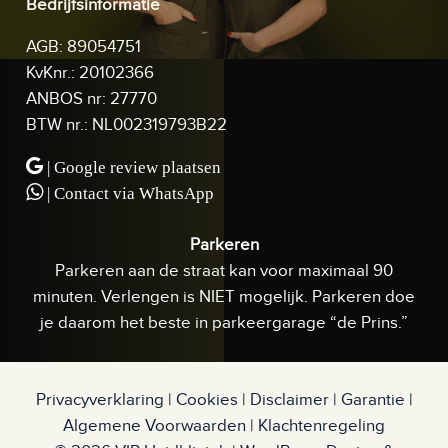
Bedrijfsinformatie
AGB: 89054751
KvKnr.: 20102366
ANBOS nr: 27770
BTW nr.: NL002319793B22
| Google review plaatsen
| Contact via WhatsApp
Parkeren
Parkeren aan de straat kan voor maximaal 90
minuten. Verlengen is NIET mogelijk. Parkeren doe
je daarom het beste in parkeergarage “de Prins.”
Privacyverklaring
|
Cookies
|
Disclaimer
|
Garantie
|
Algemene Voorwaarden
|
Klachtenregeling