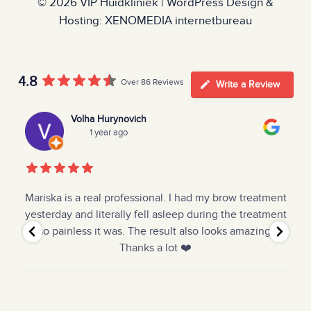
© 2026
VIP Huidkliniek
|
WordPress Design &
Hosting: XENOMEDIA internetbureau
4.8
Over 86 Reviews
Write a Review
Volha Hurynovich
1 year ago
an
Mariska is a real professional. I had my brow treatment
yesterday and literally fell asleep during the treatment
so painless it was. The result also looks amazing!
Thanks a lot ❤️