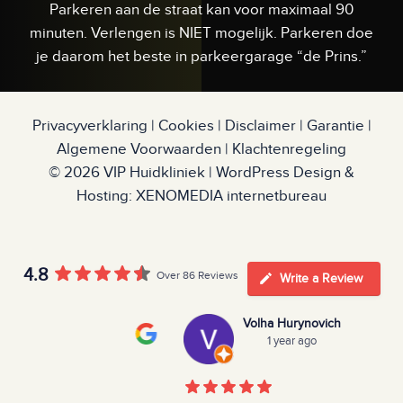
Parkeren aan de straat kan voor maximaal 90
minuten. Verlengen is NIET mogelijk. Parkeren doe
je daarom het beste in parkeergarage “de Prins.”
Privacyverklaring
|
Cookies
|
Disclaimer
|
Garantie
|
Algemene Voorwaarden
|
Klachtenregeling
© 2026
VIP Huidkliniek
|
WordPress Design &
Hosting: XENOMEDIA internetbureau
4.8
Over 86 Reviews
Write a Review
Volha Hurynovich
1 year ago